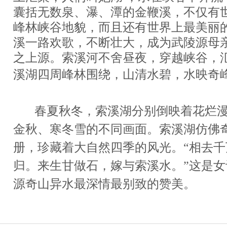
囊括无数泉、瀑、潭的金鞭溪，不仅有
峰林峡谷地貌，而且还有世界上最美丽
溪一路欢歌，不断壮大，成为武陵源母
之上源。索溪河不舍昼夜，穿越峡谷，
溪湖四周峰林围绕，山清水碧，水映
奇
春夏秋冬，索溪湖分别倒
映着花烂
金秋、寒冬雪的不
同画面。索溪湖仿佛
册，珍藏
着大自然四季的风光。
“相去
归。来生甘做石，
嫁与索溪水。”这是
源奇
山异水最深情最别致的赞美。