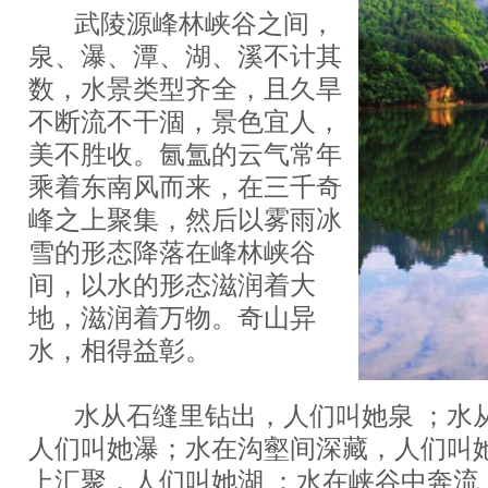
武陵源峰林峡谷之间，
泉、瀑、潭、湖、溪不计其
数，水景类型齐全，且久旱
不断流不干涸，景色宜人，
美不胜收。氤氲的云气常年
乘着东南风而来，在三千奇
峰之上聚集，然后以雾雨冰
雪的形态降落在峰林峡谷
间，以水的形态滋润着大
地，滋润着万物。奇山异
水，相得益彰。
水从石缝里钻出，人们叫她泉 ；水
人们叫她瀑；水在沟壑间深藏，人们叫
上汇聚，人们叫她湖 ；水在峡谷中奔流