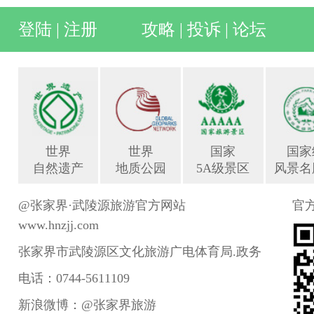
登陆
|
注册
攻略
|
投诉
|
论坛
世界
世界
国家
国家
自然遗产
地质公园
5A级景区
风景名
@张家界·武陵源旅游官方网站
官
www.hnzjj.com
张家界市武陵源区文化旅游广电体育局.政务
电话：0744-5611109
新浪微博：@张家界旅游