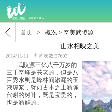
首页
>
概况
>
奇美武陵源
山水相映之美
2014/11/11
浏览次数:27693
武陵源三亿八千万岁的
三千奇峰是苍老的，但是八
百秀水则是峰林间渗漏的玉
液琼浆，犹如古木之上新陈
代谢的树叶，既是宝贵的，
也是新鲜的。