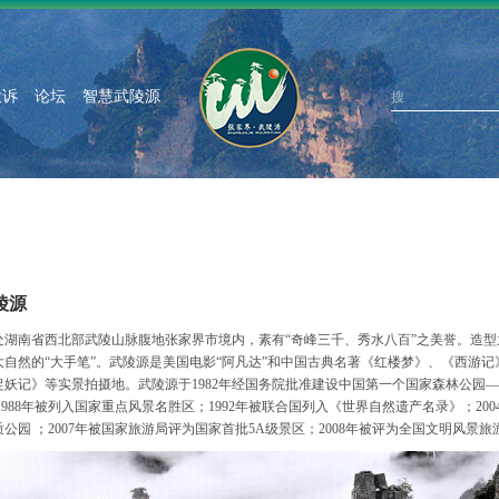
投诉
论坛
智慧武陵源
搜
陵源
处湖南省西北部武陵山脉腹地张家界市境内，素有“奇峰三千、秀水八百”之美誉。造型
大自然的“大手笔”。武陵源是美国电影“阿凡达”和中国古典名著《红楼梦》、《西游记
捉妖记》等实景拍摄地。武陵源于1982年经国务院批准建设中国第一个国家森林公园
1988年被列入国家重点风景名胜区；1992年被联合国列入《世界自然遗产名录》；20
公园 ；2007年被国家旅游局评为国家首批5A级景区；2008年被评为全国文明风景旅