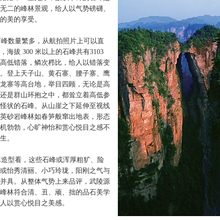
无二的峰林景观，给人以气势磅礴、
的美的享受。
峰数量繁多，从航拍照片上可以直
海拔 300 米以上的石峰共有3103
高低错落，鳞次栉比，给人以错落变
。登上天子山、黄石寨、腰子寨、鹰
龙寨等高台地，举目四顾，无论是高
还是群山环抱之中，都耸立着高低参
怪状的石峰。从山崖之下延伸至视线
英砂岩峰林如春笋般窜出地表，形态
机勃勃，心旷神怡和赏心悦目之感不
生。
造型看，这些石峰或浑厚粗犷、险
或怡秀清丽、小巧玲珑，阳刚之气与
并具。从整体气势上来品评，武陵源
峰林符合清、丑、顽、拙的品石美学
人以赏心悦目之美感。