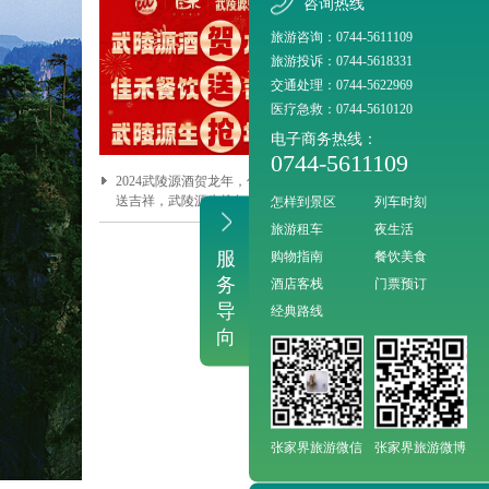
咨询热线
旅游咨询：0744-5611109
旅游投诉：0744-5618331
交通处理：0744-5622969
医疗急救：0744-5610120
电子商务热线：
0744-5611109
2024武陵源酒贺龙年，佳禾餐饮
怎样到景区
列车时刻
送吉祥，武陵源生抢年货!
旅游租车
夜生活
服
购物指南
餐饮美食
务
酒店客栈
门票预订
导
经典路线
向
张家界旅游微信
张家界旅游微博