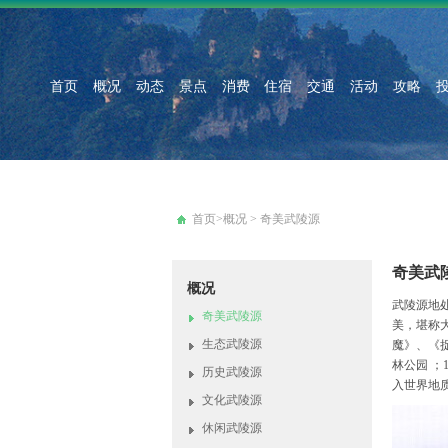
首页
概况
动态
景点
消费
住宿
交通
活动
攻略
首页
>
概况
>
奇美武陵源
奇美武
概况
武陵源地
奇美武陵源
美，堪称
生态武陵源
魔》、《
林公园 ；
历史武陵源
入世界地质
文化武陵源
休闲武陵源