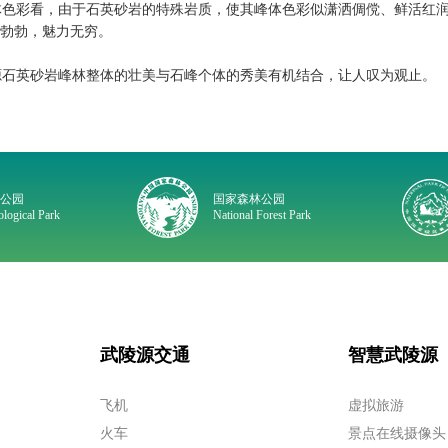
色彩看，由于石英砂岩的特殊岩质，使其峰体色彩似潇洒倜傥、鲜活红
勃勃，魅力无穷。
石英砂岩峰林整体的壮美与石峰个体的秀美有机结合，让人叹为观止。
质公园
国家森林公园
logical Park
National Forest Park
武陵源交通
智慧武陵源
飞机
虚拟旅游
火车
景点在线摄像头