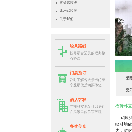
舌尖武陵源
康乐武陵源
关于我们
经典路线
找寻最合适您的经典旅
游路线
门票预订
壁
及时了解各大景点门票
享受最优质购票体验
变
酒店客栈
石锋林立
寻找既实惠又可以居住
在风景里的住宿环境
武陵源3
峰林地貌
餐饮美食
内，渺渺