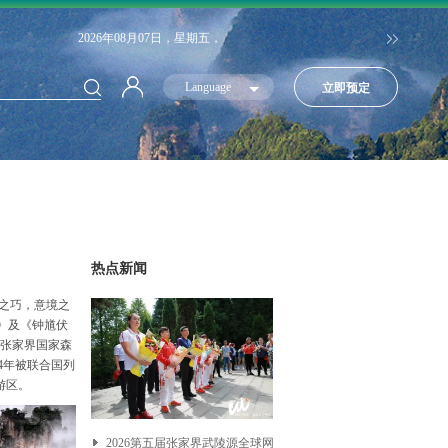
2026年08月07日，星期五，
Language
立即预定
热点新闻
之巧，意境之
》及《钟馗伏
—张家界国家森
04年被联合国列
游区。
2026第五届张家界武陵源全球网