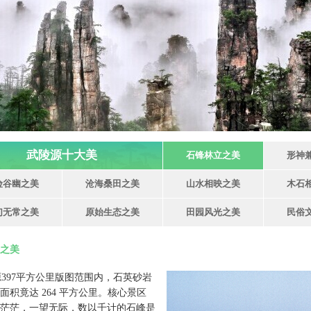
武陵源十大美
石锋林立之美
形神
险谷幽之美
沧海桑田之美
山水相映之美
木石
幻无常之美
原始生态之美
田园风光之美
民俗
之美
97平方公里版图范围内，石英砂岩
面积竟达 264 平方公里。核心景区
茫茫，一望无际，数以千计的石峰是