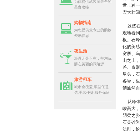
为你提供武陵源最全的
世上独一
美食攻略
宏大壮阔
购物指南
这些石
为您提供最专业的购物
观地看到，
资讯信息
根。石峰
化的美感
夜生活
窝寨、乌
浪漫无处不在，带您沉
山之上，
醉在美丽的武陵源
差、奇形
尽头，石
旅游租车
各异，生
城市全覆盖,车型任意
禁油然而
选,手续便捷,服务保证
从峰体
峻高大，
阴柔之姿
石英砂岩
法则，给