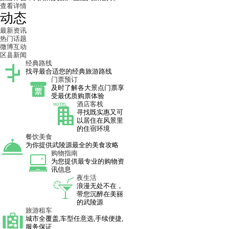
查看详情
动态
最新资讯
热门话题
微博互动
区县新闻
经典路线
找寻最合适您的经典旅游路线
门票预订
及时了解各大景点门票享
受最优质购票体验
酒店客栈
寻找既实惠又可
以居住在风景里
的住宿环境
餐饮美食
为你提供武陵源最全的美食攻略
购物指南
为您提供最专业的购物资
讯信息
夜生活
浪漫无处不在，
带您沉醉在美丽
的武陵源
旅游租车
城市全覆盖,车型任意选,手续便捷,
服务保证