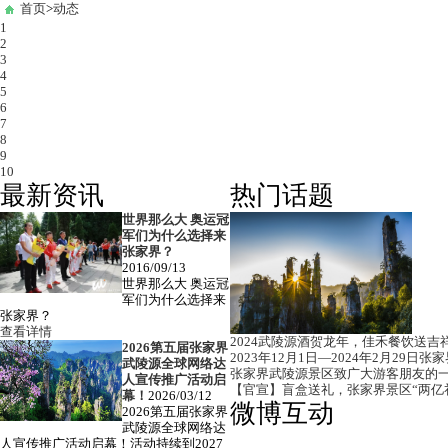
首页
>
动态
1
2
3
4
5
6
7
8
9
10
最新资讯
热门话题
世界那么大 奥运冠
军们为什么选择来
张家界？
2016/09/13
世界那么大 奥运冠
军们为什么选择来
张家界？
查看详情
2024武陵源酒贺龙年，佳禾餐饮送吉
2026第五届张家界
2023年12月1日—2024年2月29
网络达人宣传推广活动启动！
武陵源全球网络达
202
张家界武陵源景区致广大游客朋友的
人宣传推广活动启
效！
【官宣】盲盒送礼，张家界景区“两亿
幕！
2026/03/12
，符合条件的网络达人可免费游！
2024/1
微博互动
2026第五届张家界
202
武陵源全球网络达
查看详
人宣传推广活动启幕！活动持续到2027