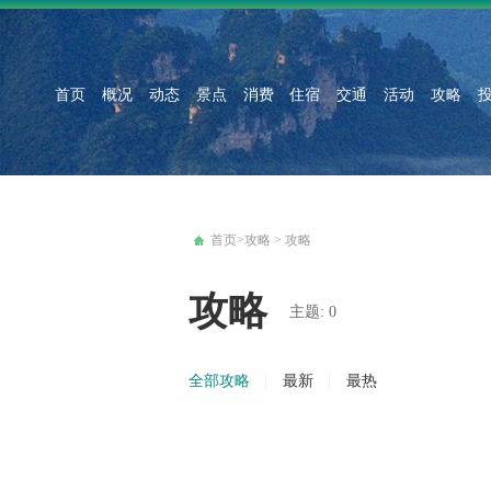
首页
概况
动态
景点
消费
住宿
交通
活动
攻略
首页
>
攻略
>
攻略
攻略
主题:
0
全部攻略
最新
最热