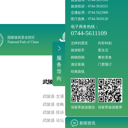
旅游投诉：0744-5618331
交通处理：0744-5622969
医疗急救：0744-5610120
电子商务热线：
0744-5611109
国家级风景名胜区
国家5A级景区
National Park of China
National Tourst Attraction
怎样到景区
列车时刻
旅游租车
夜生活
服
购物指南
餐饮美食
务
酒店客栈
门票预订
导
经典路线
向
武陵源其他
武陵源·交通
武陵源·攻略
张家界旅游微信
张家界旅游微博
武陵源·投诉
武陵源·论坛
新闻资讯