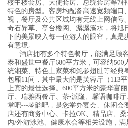
楼中楼套房、大使套房、总统套房等7
特色的房型。客房均配备高速宽频端口
视，餐厅及公共区域均有无线上网信号
奇石异草、亭台楼阁、潺潺溪水，将旭
下的美景映入每一位游人的眼帘，真是
有意境。
酒店拥有多个特色餐厅，能满足顾客
泰和盛世中餐厅680平方米，可容纳50
统湘菜、特色土家菜和鲍参翅肚等经典粤
包厢11间，其中最大的是芙蓉厅（113
上宾的最佳选择。600平方米的豪华富
厅、瑞雅西餐厅、茶•派隆、馨语咖啡厅
堂吧---琴韵吧，是您举办宴会、休闲会
店还有商务中心、卡拉OK、精品店、桑
内/外游泳池、健康水会等相关设施，满